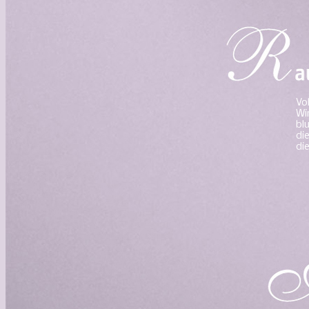
Vo
Wi
bl
di
di