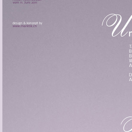
vom 11. Juni 2011
design & konzept by
www.marktik.ch
T
B
B
W
A
D
A